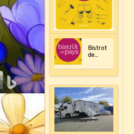
Bistrot
de
pays,
le
guide