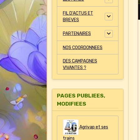
FIL D'ACTUS ET
BREVES
PARTENAIRES
NOS COORDONNEES
DES CAMPAGNES
VIVANTES ?
PAGES PUBLIEES,
MODIFIEES
Agrivap et ses
trains