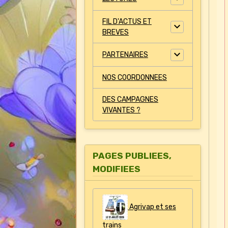
FIL D'ACTUS ET
BREVES
PARTENAIRES
NOS COORDONNEES
DES CAMPAGNES
VIVANTES ?
PAGES PUBLIEES,
MODIFIEES
Agrivap et ses
trains