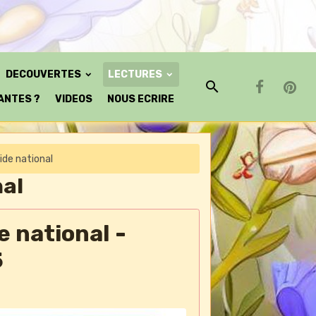
DECOUVERTES
LECTURES
ANTES ?
VIDEOS
NOUS ECRIRE
ide national
nal
e national -
5