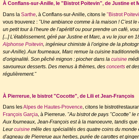
À Conflans-sur-Anille, le "Bistrot Poitevin", de Justine et 
Dans la
Sarthe
, à Conflans-sur-Anille, citons le
"Bistrot Poitev
vous trouverez :
"Une ambiance comme à la maison ! C'est le c
un petit tour à l'heure de l'apéritif ou pour prendre un café, vou
[...] L'établissement, géré par Justine et Marc, a vu le jour 
Alphonse Poitevin
, ingénieur chimiste à l'origine de la photog
sur-Anille). Aux fourneaux, Marc remue la cuisine traditionnell
d'originalité. Son pêché mignon : piocher dans la
cuisine
médit
savoureux desserts. Des menus à thèmes, des
concerts
et des
régulièrement."
À Pierrerue, le bistrot "Cocotte", de Lili et Jean-François
Dans les
Alpes de Hautes-Provence
, citons le bistrot/restaura
François Garçia
, à Pierrerue.
"Au bistrot de pays "Cocotte" l
Aux fourneaux, Jean-François est à la manoeuvre, tandis que L
Leur
cuisine
mêle des spécialités des quatre coins du monde et 
d'agneau de Pierrerue aux herbes, purée de carottes et ginge