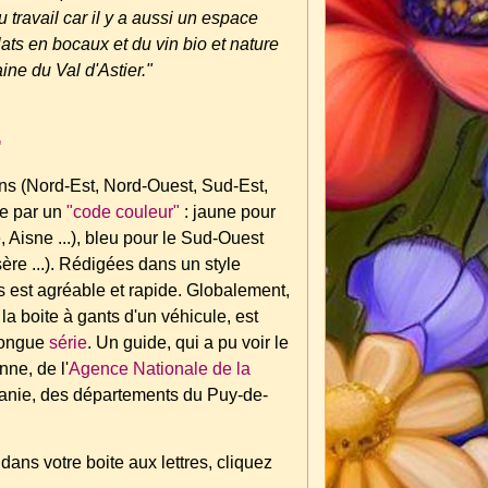
 travail car il y a aussi un espace
ts en bocaux et du vin bio et nature
ne du Val d'Astier."
"
ons (Nord-Est, Nord-Ouest, Sud-Est,
tée par un
"code couleur"
: jaune pour
Aisne ...), bleu pour le Sud-Ouest
ère ...). Rédigées dans un style
 est agréable et rapide. Globalement,
 la boite à gants d'un véhicule
, est
 longue
série
. Un guide, qui a pu voir le
ne, de l'
Agence Nationale de la
itanie, des départements du Puy-de-
 dans votre boite aux lettres, cliquez