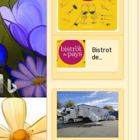
Bistrot
de
pays,
le
guide