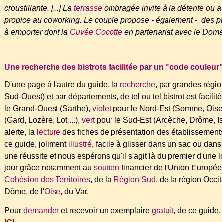
croustillante. [...] La
terrasse
ombragée invite à la détente ou au
propice au coworking. Le couple propose - également - des pla
à emporter dont la
Cuvée Cocotte
en partenariat avec le Domai
Une recherche des bistrots facilitée par un "code couleur
D'une page à l'autre du guide, la
recherche
, par grandes régi
Sud-Ouest) et par départements, de tel ou tel bistrot est facili
le Grand-Ouest (Sarthe),
violet
pour le Nord-Est (Somme, Oise, 
(Gard, Lozère, Lot ...),
vert
pour le Sud-Est (Ardèche, Drôme, Is
alerte, la
lecture
des fiches de présentation des établissements
ce guide,
joliment
illustré
,
facile à glisser dans un sac ou dans
une réussite et nous espérons qu'il s'agit là du premier d'une
jour grâce notamment au
soutien
financier de l'Union Européen
Cohésion des Territoires
, de la
Région Sud
, de la région Occ
Dôme, de l'
Oise
, du Var.
Pour
demander
et recevoir un exemplaire
gratuit
, de ce guide,