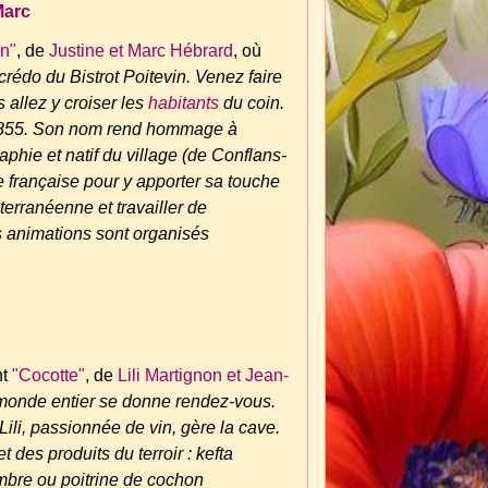
Marc
in"
, de
Justine et Marc Hébrard
, où
rédo du Bistrot Poitevin. Venez faire
s allez y croiser les
habitants
du coin.
en 1855. Son nom rend hommage à
raphie et natif du village (de Conflans-
e française pour y apporter sa touche
erranéenne et travailler de
 animations sont organisés
nt
"Cocotte"
, de
Lili Martignon et Jean-
e monde entier se donne rendez-vous.
ili, passionnée de vin, gère la cave.
des produits du terroir : kefta
mbre ou poitrine de cochon