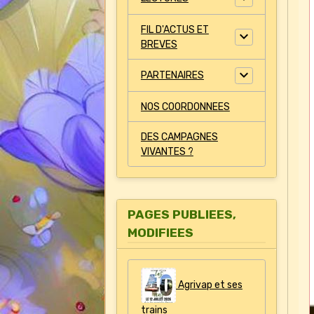
FIL D'ACTUS ET
BREVES
PARTENAIRES
NOS COORDONNEES
DES CAMPAGNES
VIVANTES ?
PAGES PUBLIEES,
MODIFIEES
Agrivap et ses
trains