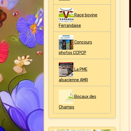
Race bovine
Ferrandaise
Concours
photos CCPCP
La PME
alsacienne AMR
Bocaux des
Champs