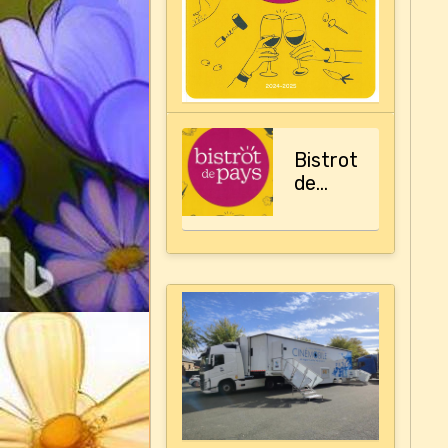
Bistrot
de
pays,
le
guide