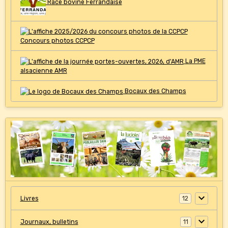
Race bovine Ferrandaise
Concours photos CCPCP
La PME
alsacienne AMR
Bocaux des Champs
Livres
12
Journaux, bulletins
11