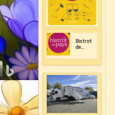
Bistrot
de
pays,
le
guide