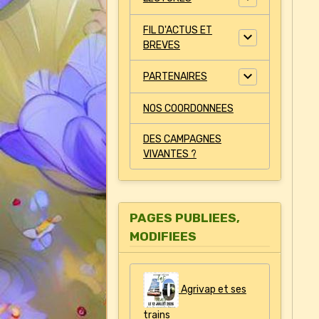
FIL D'ACTUS ET
BREVES
PARTENAIRES
NOS COORDONNEES
DES CAMPAGNES
VIVANTES ?
PAGES PUBLIEES,
MODIFIEES
Agrivap et ses
trains