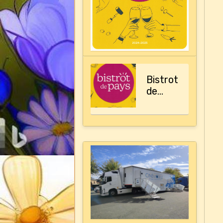
Bistrot
de
pays,
le
guide