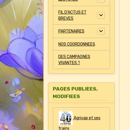
FIL D'ACTUS ET
BREVES
PARTENAIRES
NOS COORDONNEES
DES CAMPAGNES
VIVANTES ?
PAGES PUBLIEES,
MODIFIEES
Agrivap et ses
trains