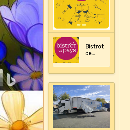
Bistrot
de
pays,
le
guide