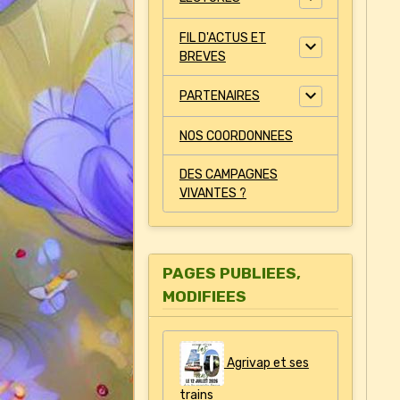
FIL D'ACTUS ET
BREVES
PARTENAIRES
NOS COORDONNEES
DES CAMPAGNES
VIVANTES ?
PAGES PUBLIEES,
MODIFIEES
Agrivap et ses
trains