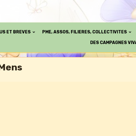
TUS ET BREVES
PME, ASSOS, FILIERES, COLLECTIVITES
DES CAMPAGNES VIV
Mens