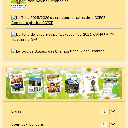
Race bovine Ferrandaise
Concours photos CCPCP
La PME
alsacienne AMR
Bocaux des Champs
Livres
12
Journaux, bulletins
11